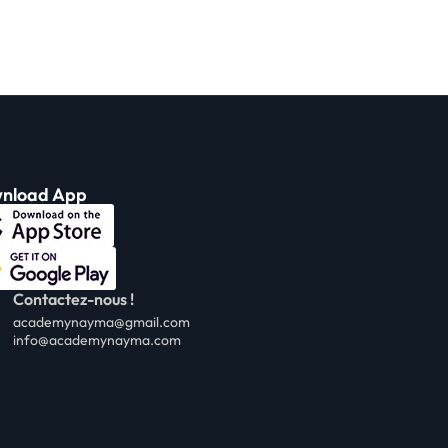
Sign in
Sign up
nload App
Sign in
Don’t have an account?
Sign up
Contactez-nous !
academynayma@gmail.com
info@academynayma.com